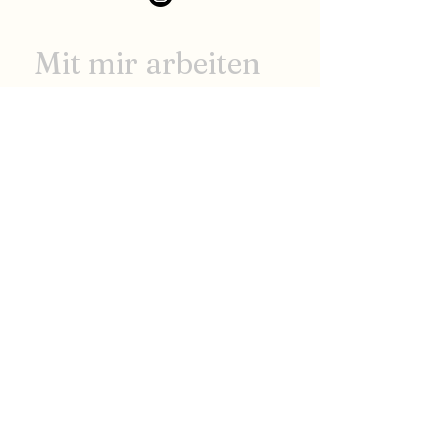
Mit mir arbeiten
Vorname
*
Nachname
E-Mail-Adresse
*
Telefonnummer
Nachricht schreiben