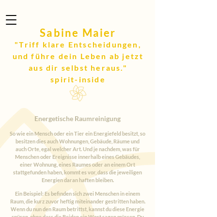
Sabine Maier
"Triff klare Entscheidungen,
und führe dein Leben ab jetzt
aus dir selbst heraus."
spirit-inside
Energetische Raumreinigung
So wie ein Mensch oder ein Tier ein Energiefeld besitzt, so
besitzen dies auch Wohnungen, Gebäude, Räume und
auch Orte, egal welcher Art. Und je nachdem, was für
Menschen oder Ereignisse innerhalb eines Gebäudes,
einer Wohnung, eines Raumes oder an einem Ort
stattgefunden haben, kommt es vor, dass die jeweiligen
Energien daran haften bleiben.
Ein Beispiel: Es befinden sich zwei Menschen in einem
Raum, die kurz zuvor heftig miteinander gestritten haben.
Wenn du nun den Raum betrittst, kannst du diese Energie
spüren, ohne dass die Beiden ein Wort sagen müssen. Du