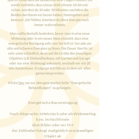
weißt instinktiv, dass etwas nicht stimmt. Ich bin mir
sicher, würdest du 10 oder 30 Minuten, nachdem die
Beiden den Raum verlassen haben, hineingehen und
bewusst „hin“fühlen, könntest du diese Energie noch
immer wahrnehmen.
Man sollte deshalb bedenken, bevor man in eine neue
Wohnung oder in ein neues Haus einzieht, dass eine
energetische Reinigung sehr von Vorteil ist. Gerade um
alte und schwere Energien zu lösen. Die Dauer hierfür ist
sehr unterschiedlich, da es auf die Größe des jeweiligen
Objektes (z.B. Einfamilienhaus, mit Garten und Garage
oder nur eine Wohnung) ankommt, weshalb wir ein 20
min. kostenloses Erstgespräch führen, in dem wir alles
genau besprechen.
Klicke
hier
um zur übergeordneten Seite "Energetische
Behandlungen" zu gelangen.
Energetische Raumreinigung
Nach Absprache: telefonisch oder als Webmeeting
bzw. im Nachhinein
über Bilder oder vor Ort
der Zeitbedarf hängt maßgeblich vom jeweiligen
Objekt ab